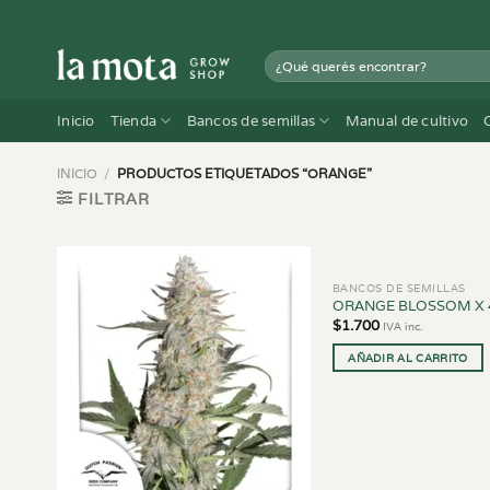
Saltar
al
Buscar
contenido
por:
Inicio
Tienda
Bancos de semillas
Manual de cultivo
INICIO
/
PRODUCTOS ETIQUETADOS “ORANGE”
FILTRAR
BANCOS DE SEMILLAS
ORANGE BLOSSOM X 
$
1.700
IVA inc.
AÑADIR AL CARRITO