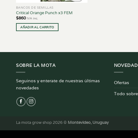
BANCOS DE SEMILLAS
Critical Orange Punch x3 FEM
$
860
IVA inc.
AÑADIR AL CARRITO
SOBRE LA MOTA
NOVEDAD
Seguinos y enterate de nuestras últimas
Ofertas
novedades
Todo sobre 
La mota grow shop 2026 ©
Montevideo, Uruguay