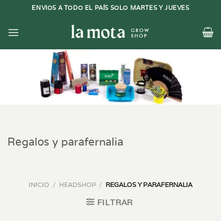
Saltar
ENVIOS A TODO EL PAÍS SOLO MARTES Y JUEVES
al
contenido
Regalos y parafernalia
INICIO
/
HEADSHOP
/
REGALOS Y PARAFERNALIA
FILTRAR