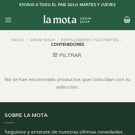
Saltar
ENVIOS A TODO EL PAÍS SOLO MARTES Y JUEVES
al
contenido
INICIO
/
GROW SHOP
/
FERTILIZANTES Y SUSTRATOS
/
CONTENEDORES
FILTRAR
No se han encontrado productos que coincidan con tu
selección.
SOBRE LA MOTA
Seguinos y enterate de nuestras últimas novedades