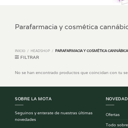
Parafarmacia y cosmética cannábi
INICIO
/
HEADSHOP
/
PARAFARMACIA Y COSMÉTICA CANNÁBICA
FILTRAR
No se han encontrado productos que coincidan con tu se
SOBRE LA MOTA
NOVEDAD
Seguinos y enterate de nuestras últimas
Ofertas
novedades
Todo sobre 