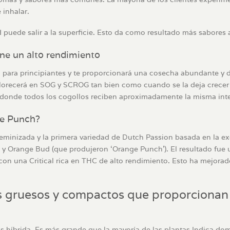
inhalar.
puede salir a la superficie. Esto da como resultado más sabores a 
iene un alto rendimiento
a para principiantes y te proporcionará una cosecha abundante y 
 Florecerá en SOG y SCROG tan bien como cuando se la deja crecer 
s, donde todos los cogollos reciben aproximadamente la misma int
ge Punch?
eminizada y la primera variedad de Dutch Passion basada en la exc
y Orange Bud (que produjeron ‘Orange Punch’). El resultado fue 
on una Critical rica en THC de alto rendimiento. Esto ha mejorado
os gruesos y compactos que proporcionan
s híbrida. Es más grande que la mayoría de las plantas Indica do