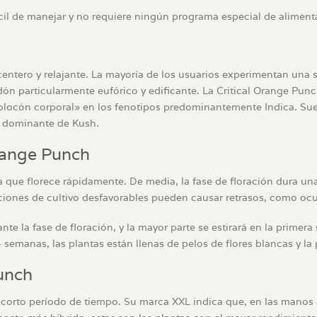
ácil de manejar y no requiere ningún programa especial de alimenta
centero y relajante. La mayoría de los usuarios experimentan una s
dón particularmente eufórico y edificante. La Critical Orange Pun
olocón corporal» en los fenotipos predominantemente Indica. Sue
s dominante de Kush.
Orange Punch
 que florece rápidamente. De media, la fase de floración dura una
iones de cultivo desfavorables pueden causar retrasos, como ocur
e la fase de floración, y la mayor parte se estirará en la primer
semanas, las plantas están llenas de pelos de flores blancas y 
Punch
corto período de tiempo. Su marca XXL indica que, en las manos 