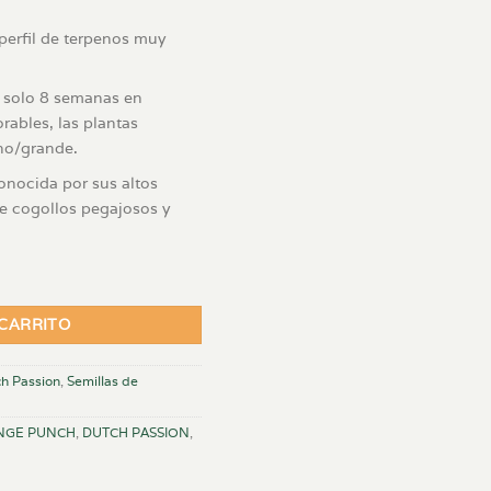
perfil de terpenos muy
a solo 8 semanas en
rables, las plantas
no/grande.
onocida por sus altos
e cogollos pegajosos y
tidad
 CARRITO
h Passion
,
Semillas de
ANGE PUNCH
,
DUTCH PASSION
,