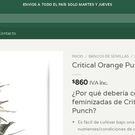
ENVIOS A TODO EL PAÍS SOLO MARTES Y JUEVES
Contacto
INICIO
/
BANCOS DE SEMILLAS
/
Critical Orange P
860
$
IVA inc.
¿Por qué debería c
feminizadas de Cri
Punch?
Es fácil de cultivar bajo un
nutrientes/condiciones de cu