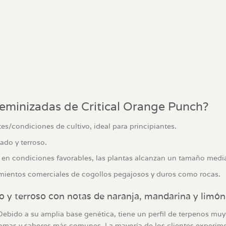
feminizadas de Critical Orange Punch?
tes/condiciones de cultivo, ideal para principiantes.
ado y terroso.
r en condiciones favorables, las plantas alcanzan un tamaño med
imientos comerciales de cogollos pegajosos y duros como rocas.
o y terroso con notas de naranja, mandarina y limón
ebido a su amplia base genética, tiene un perfil de terpenos muy 
romas y sabores más comunes. La mayoría de los clientes experimen