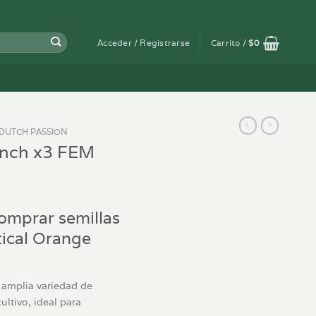
Acceder / Registrarse
Carrito /
$
0
DUTCH PASSION
unch x3 FEM
omprar semillas
tical Orange
a amplia variedad de
ltivo, ideal para