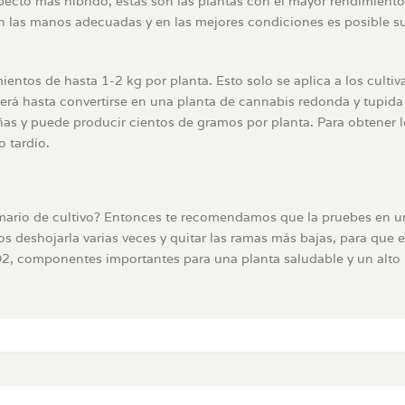
pecto más híbrido, estas son las plantas con el mayor rendimient
las manos adecuadas y en las mejores condiciones es posible su
entos de hasta 1-2 kg por planta. Esto solo se aplica a los culti
recerá hasta convertirse en una planta de cannabis redonda y tup
y puede producir cientos de gramos por planta. Para obtener los
 tardío.
rmario de cultivo? Entonces te recomendamos que la pruebes en 
shojarla varias veces y quitar las ramas más bajas, para que entr
O2, componentes importantes para una planta saludable y un alto