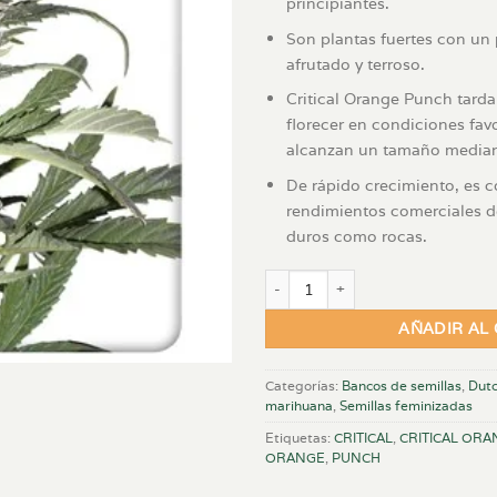
principiantes.
Son plantas fuertes con un 
afrutado y terroso.
Critical Orange Punch tard
florecer en condiciones favo
alcanzan un tamaño media
De rápido crecimiento, es c
rendimientos comerciales d
duros como rocas.
Critical Orange Punch x3 FEM can
AÑADIR AL
Categorías:
Bancos de semillas
,
Dutc
marihuana
,
Semillas feminizadas
Etiquetas:
CRITICAL
,
CRITICAL OR
ORANGE
,
PUNCH