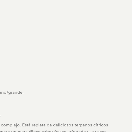
iano/grande.
.
complejo. Está repleta de deliciosos terpenos cítricos
tan un maravilloso sabor fresco, afrutado y, a veces,