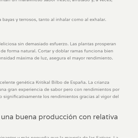
bayas y terrosos, tanto al inhalar como al exhalar.
deliciosa sin demasiado esfuerzo. Las plantas prosperan
de forma natural. Cortar y doblar ramas funciona bien
ensidad máxima de luz, asegura el mayor rendimiento.
elente genética Kritikal Bilbo de España. La crianza
una gran experiencia de sabor pero con rendimientos por
 significativamente los rendimientos gracias al vigor del
 una buena producción con relativa
minantes y más pequeña que la mayoría de las Sativas. La