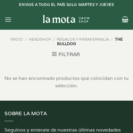
Saltar
ENVIOS A TODO EL PAÍS SOLO MARTES Y JUEVES
al
contenido
INICIO
/
HEADSHOP
/
REGALOS Y PARAFERNALIA
/
THE
BULLDOG
FILTRAR
No se han encontrado productos que coincidan con tu
selección.
SOBRE LA MOTA
Seguinos y enterate de nuestras últimas novedades