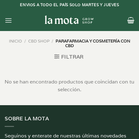
Saltar
ENVIOS A TODO EL PAÍS SOLO MARTES Y JUEVES
al
contenido
INICIO
/
CBD SHOP
/
PARAFARMACIA Y COSMETERÍA CON
CBD
FILTRAR
No se han encontrado productos que coincidan con tu
selección.
SOBRE LA MOTA
Seguinos y enterate de nuestras últimas novedades