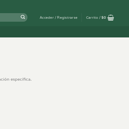
Acceder / Registrarse
Carrito /
$
0
ación específica.