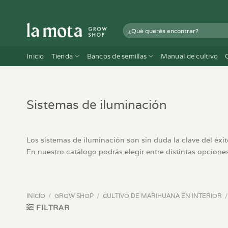
Saltar
al
Buscar
contenido
por:
Inicio
Tienda
Bancos de semillas
Manual de cultivo
Sistemas de iluminación
Los sistemas de iluminación son sin duda la clave del éxit
En nuestro catálogo podrás elegir entre distintas opciones
INICIO
/
GROW SHOP
/
CULTIVO DE MARIHUANA EN INTERIOR
/
FILTRAR