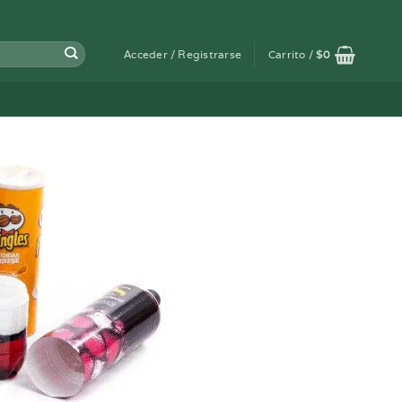
Acceder / Registrarse
Carrito /
$
0