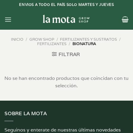
Saltar
ENVIOS A TODO EL PAÍS SOLO MARTES Y JUEVES
al
contenido
INICIO
/
GROW SHOP
/
FERTILIZANTES Y SUSTRATOS
/
FERTILIZANTES
/
BIONATURA
FILTRAR
No se han encontrado productos que coincidan con tu
selección.
SOBRE LA MOTA
Seguinos y enterate de nuestras últimas novedades