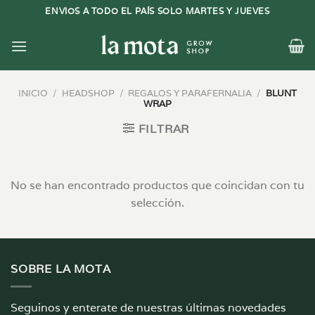
Saltar
ENVIOS A TODO EL PAÍS SOLO MARTES Y JUEVES
al
contenido
INICIO
/
HEADSHOP
/
REGALOS Y PARAFERNALIA
/
BLUNT
WRAP
FILTRAR
No se han encontrado productos que coincidan con tu
selección.
SOBRE LA MOTA
Seguinos y enterate de nuestras últimas novedades