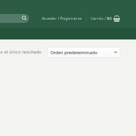
Acceder / Registrarse
Carrito /
$
0
 el único resultado