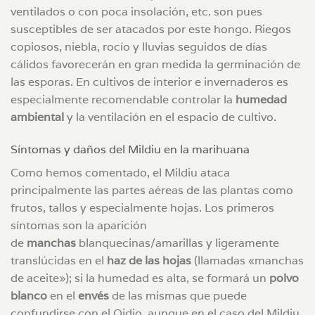
ventilados o con poca insolación, etc. son pues
susceptibles de ser atacados por este hongo. Riegos
copiosos, niebla, rocío y lluvias seguidos de días
cálidos favorecerán en gran medida la germinación de
las esporas. En cultivos de interior e invernaderos es
especialmente recomendable controlar la
humedad
ambiental
y la ventilación en el espacio de cultivo.
Síntomas y daños del Mildiu en la marihuana
Como hemos comentado, el Mildiu ataca
principalmente las partes aéreas de las plantas como
frutos, tallos y especialmente hojas. Los primeros
síntomas son la aparición
de
manchas
blanquecinas/amarillas y ligeramente
translúcidas en el
haz de las hojas
(llamadas «manchas
de aceite»); si la humedad es alta, se formará un
polvo
blanco
en el
envés
de las mismas que puede
confundirse con el Oidio, aunque en el caso del Mildiu