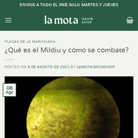
Saltar
ENVIOS A TODO EL PAÍS SOLO MARTES Y JUEVES
al
contenido
PLAGAS DE LA MARIHUANA
¿Qué es el Mildiu y cómo se combate?
POSTED ON
8 DE AGOSTO DE 2021
BY
LAMOTAGROWSHOP
08
Ago