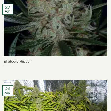
27
Ago
El efecto Ripper
26
Ago