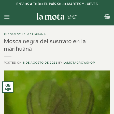
Saltar
ENVIOS A TODO EL PAÍS SOLO MARTES Y JUEVES
al
contenido
PLAGAS DE LA MARIHUANA
Mosca negra del sustrato en la
marihuana
POSTED ON
8 DE AGOSTO DE 2021
BY
LAMOTAGROWSHOP
08
Ago