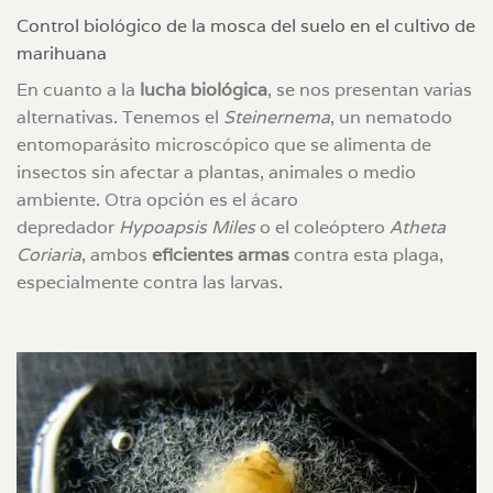
Control biológico de la mosca del suelo en el cultivo de
marihuana
En cuanto a la
lucha biológica
, se nos presentan varias
alternativas. Tenemos el
Steinernema
, un nematodo
entomoparásito microscópico que se alimenta de
insectos sin afectar a plantas, animales o medio
ambiente. Otra opción es el ácaro
depredador
Hypoapsis Miles
o el coleóptero
Atheta
Coriaria
, ambos
eficientes armas
contra esta plaga,
especialmente contra las larvas.