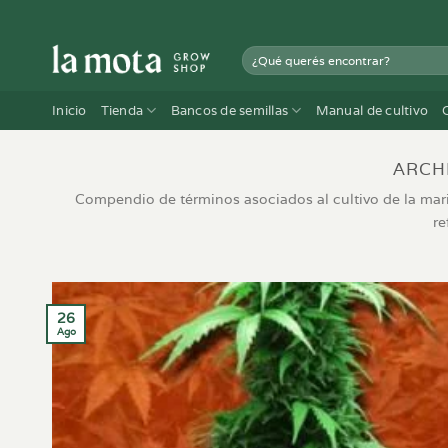
Saltar
al
Buscar
contenido
por:
Inicio
Tienda
Bancos de semillas
Manual de cultivo
ARCH
Compendio de términos asociados al cultivo de la mar
re
26
Ago