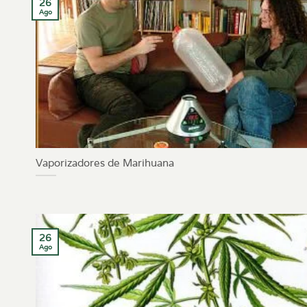
26
Ago
Vaporizadores de Marihuana
26
Ago