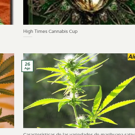
High Times Cannabis Cup
26
Ago
Características de las variedades de marihuana sativ