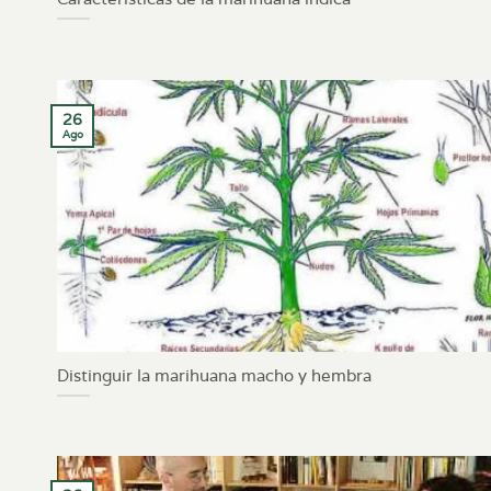
26
Ago
Distinguir la marihuana macho y hembra