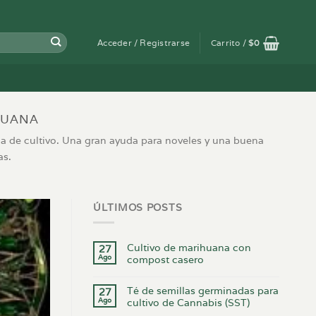
Acceder / Registrarse
Carrito /
$
0
HUANA
a de cultivo. Una gran ayuda para noveles y una buena
as.
ÚLTIMOS POSTS
Cultivo de marihuana con
27
Ago
compost casero
Té de semillas germinadas para
27
Ago
cultivo de Cannabis (SST)