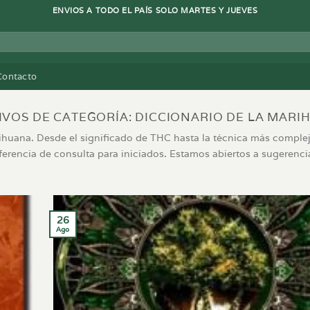
ENVIOS A TODO EL PAÍS SOLO MARTES Y JUEVES
Contacto
IVOS DE CATEGORÍA:
DICCIONARIO DE LA MARI
ihuana. Desde el significado de THC hasta la técnica más complej
ferencia de consulta para iniciados. Estamos abiertos a sugerenci
26
Ago