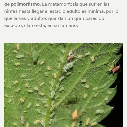
de
polimorfismo
. La metamorfosis que sufren las
ninfas hasta llegar al estadio adulto es mínima, por lo
que larvas y adultos guardan un gran parecido
excepto, claro está, en su tamaño.