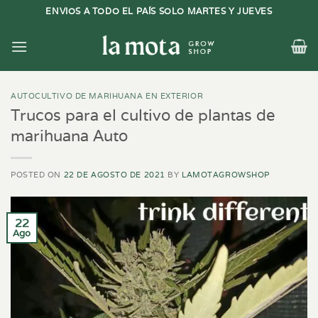
Saltar
ENVIOS A TODO EL PAÍS SOLO MARTES Y JUEVES
al
contenido
AUTOCULTIVO DE MARIHUANA EN EXTERIOR
Trucos para el cultivo de plantas de
marihuana Auto
POSTED ON
22 DE AGOSTO DE 2021
BY
LAMOTAGROWSHOP
22
Ago