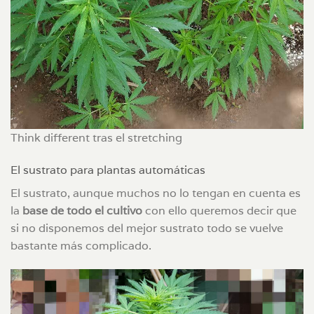
Think different tras el stretching
El sustrato para plantas automáticas
El sustrato, aunque muchos no lo tengan en cuenta es
la
base de todo el cultivo
con ello queremos decir que
si no disponemos del mejor sustrato todo se vuelve
bastante más complicado.