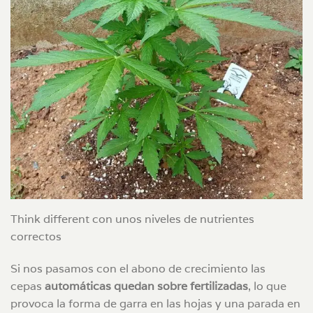
Think different con unos niveles de nutrientes
correctos
Si nos pasamos con el abono de crecimiento las
cepas
automáticas quedan sobre fertilizadas
, lo que
provoca la forma de garra en las hojas y una parada en