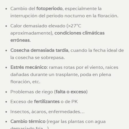
Cambio del
fotoperiodo
, especialmente la
interrupción del periodo nocturno en la floración.
Calor demasiado elevado (>27°C
aproximadamente),
condiciones climáticas
erróneas
.
Cosecha demasiada tardía
, cuando la fecha ideal de
la cosecha se sobrepasa.
Estrés mecánico
: ramas rotas por el viento, raíces
dañadas durante un trasplante, poda en plena
floración, etc.
Problemas de riego (
falta o exceso
)
Exceso de
fertilizantes
o de PK
Insectos, ácaros, enfermedades…
Cambio térmico
(regar las plantas con agua
demasiado fría…)