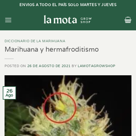
Saltar
ENVIOS A TODO EL PAÍS SOLO MARTES Y JUEVES
al
contenido
DICCIONARIO DE LA MARIHUANA
Marihuana y hermafroditismo
POSTED ON
26 DE AGOSTO DE 2021
BY
LAMOTAGROWSHOP
26
Ago