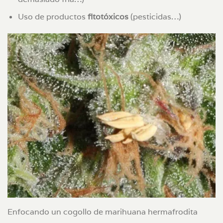
Uso de productos
fitotóxicos
(pesticidas…)
Enfocando un cogollo de marihuana hermafrodita