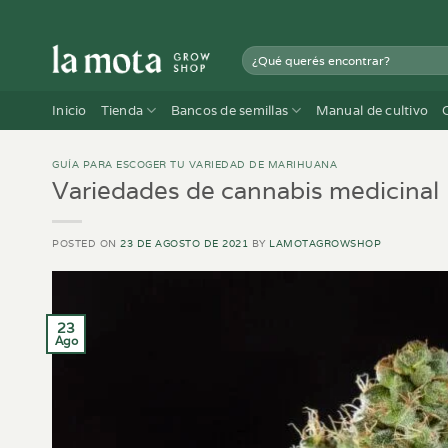
Saltar
al
Buscar
contenido
por:
Inicio
Tienda
Bancos de semillas
Manual de cultivo
GUÍA PARA ESCOGER TU VARIEDAD DE MARIHUANA
Variedades de cannabis medicinal
POSTED ON
23 DE AGOSTO DE 2021
BY
LAMOTAGROWSHOP
23
Ago