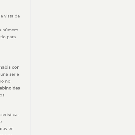
e vista de
n número
tio para
nabis con
 una serie
ro no
abinoides
los
terísticas
e
 muy en