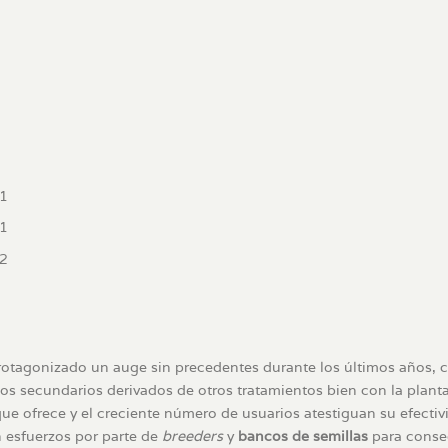
:1
:1
:2
otagonizado un auge sin precedentes durante los últimos años, 
os secundarios derivados de otros tratamientos bien con la plant
que ofrece y el creciente número de usuarios atestiguan su efectiv
 esfuerzos por parte de
breeders
y
bancos de semillas
para conseg