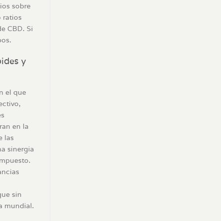
ios sobre
 ratios
de CBD. Si
bos.
ides y
n el que
ctivo,
es
ran en la
e las
a sinergia
ompuesto.
ancias
que sin
a mundial.