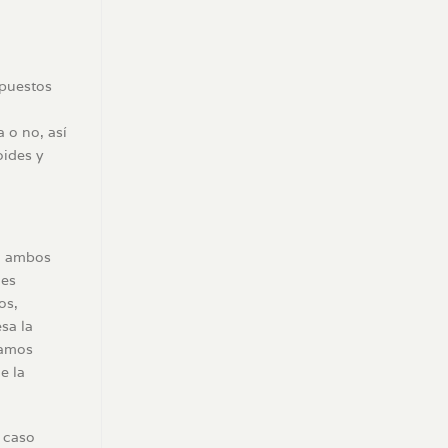
mpuestos
 o no, así
oides y
, ambos
les
os,
esa la
íamos
e la
 caso