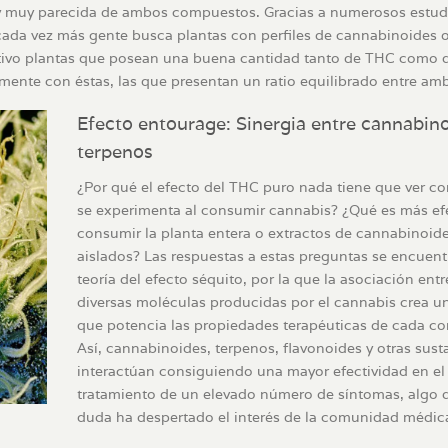
da y muy parecida de ambos compuestos. Gracias a numerosos estud
 cada vez más gente busca plantas con perfiles de cannabinoides o
etivo plantas que posean una buena cantidad tanto de THC como 
mente con éstas, las que presentan un ratio equilibrado entre am
Efecto entourage: Sinergia entre cannabino
terpenos
¿Por qué el efecto del THC puro nada tiene que ver co
se experimenta al consumir cannabis? ¿Qué es más efe
consumir la planta entera o extractos de cannabinoid
aislados? Las respuestas a estas preguntas se encuent
teoría del efecto séquito, por la que la asociación entr
diversas moléculas producidas por el cannabis crea un
que potencia las propiedades terapéuticas de cada c
Así, cannabinoides, terpenos, flavonoides y otras sust
interactúan consiguiendo una mayor efectividad en el
tratamiento de un elevado número de síntomas, algo 
duda ha despertado el interés de la comunidad médic