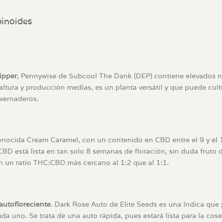
binoides
ipper
, Pennywise de Subcool The Dank (DEP) contiene elevados n
ura y producción medias, es un planta versátil y que puede cult
nvernaderos.
onocida Cream Caramel, con un contenido en CBD entre el 9 y el
BD está lista en tan solo 8 semanas de floración, sin duda fruto 
 un ratio THC:CBD más cercano al 1:2 que al 1:1.
autofloreciente
. Dark Rose Auto de Elite Seeds es una Indica que
ada uno. Se trata de una auto rápida, pues estará lista para la cos