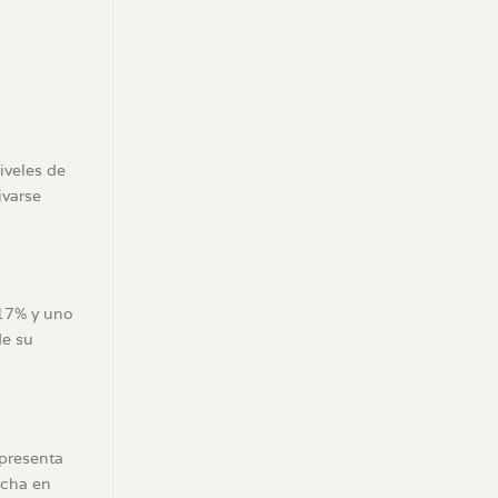
iveles de
ivarse
 17% y uno
de su
 presenta
echa en