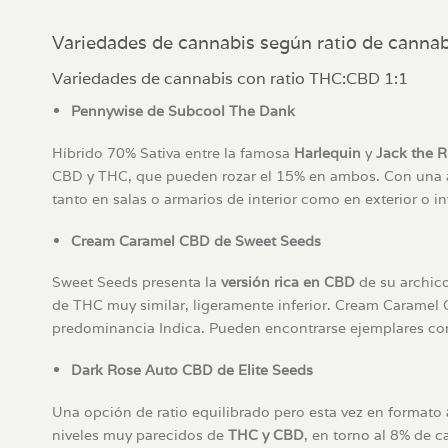
Variedades de cannabis según ratio de canna
Variedades de cannabis con ratio THC:CBD 1:1
Pennywise de Subcool The Dank
Híbrido 70% Sativa entre la famosa
Harlequin
y
Jack the R
CBD y THC, que pueden rozar el 15% en ambos. Con una alt
tanto en salas o armarios de interior como en exterior o i
Cream Caramel CBD de Sweet Seeds
Sweet Seeds presenta la
versión rica en CBD
de su archic
de THC muy similar, ligeramente inferior. Cream Caramel C
predominancia Indica. Pueden encontrarse ejemplares con
Dark Rose Auto CBD de Elite Seeds
Una opción de ratio equilibrado pero esta vez en formato
niveles muy parecidos de
THC y CBD
, en torno al 8% de c