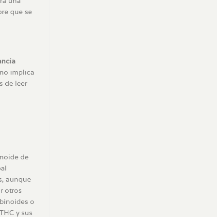
tra una
pre que se
ancia
 no implica
 de leer
inoide de
al
s, aunque
 otros
binoides o
 THC y sus