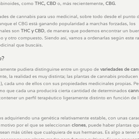
nabinoides, como
THC, CBD
o, más recientemente,
CBG
.
des de cannabis para uso medicinal, sobre todo desde el punto d
aunque el CBG está ganando popularidad a marchas forzadas, los
inales son
THC y CBD
, de manera que podemos encontrar un bue
o y otro compuesto. Siendo así, vamos a ordenarlas según este ra
dicinal que buscáis.
e?
amente pudiera distinguirse entre un grupo de
variedades de can
nte, la realidad es muy distinta; las plantas de cannabis producen
), cada uno de ellos con sus propiedades medicinales propias. Pe
no que cada una producirá cierta cantidad de determinados
cann
ntener un perfil terapéutico ligeramente distinto en función de 
 adquiriendo una genética relativamente estable, con unas carac
l motivo por el que se seleccionan
clones
, puede haber plantas qu
 sean más útiles que cualquiera de sus hermanas. Es algo a tener