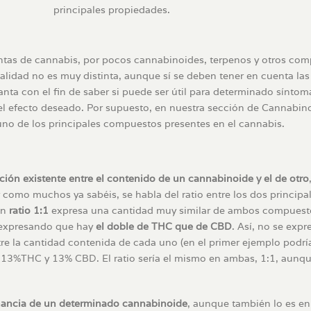
principales propiedades.
antas de cannabis, por pocos cannabinoides, terpenos y otros co
realidad no es muy distinta, aunque sí se deben tener en cuenta las
a con el fin de saber si puede ser útil para determinado síntoma
 el efecto deseado. Por supuesto, en nuestra sección de Cannabin
no de los principales compuestos presentes en el cannabis.
ción existente entre el contenido de un cannabinoide
y el de otro
como muchos ya sabéis, se habla del ratio entre los dos principa
un
ratio 1:1
expresa una cantidad muy similar de ambos compuest
expresando que hay
el doble de THC que de CBD
. Así, no se expr
ntre la cantidad contenida de cada uno (en el primer ejemplo podr
13%THC y 13% CBD. El ratio sería el mismo en ambas, 1:1, aunqu
ancia de un determinado cannabinoide
, aunque también lo es en