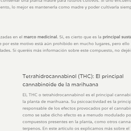
 conservar una planta madre para futuros cultivos. Si uno encuen
iento, lo mejor es mantenerla como madre y poder cultivarla siem
izadas en el
marco medicinal
. Sí, es cierto que es la
principal sust
 por este motivo está aún prohibido en mucho lugares, pero ello
ades. Si queréis más información sobre este compuesto, no dejéis
Tetrahidrocannabinol (THC): El principal
cannabinoide de la marihuana
EL THC o tetrahidrocannabinol es el principal cannab
la planta de marihuana. Su psicoactividad es la princip
responsable de los efectos provocados por el cannabi
como se sabe dicho efecto es a menudo modulado por
compuestos presentes en la planta, como otros canna
terpenos. En este artículo os explicamos más sobre el