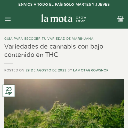
Saltar
ENVIOS A TODO EL PAÍS SOLO MARTES Y JUEVES
al
contenido
GUÍA PARA ESCOGER TU VARIEDAD DE MARIHUANA
Variedades de cannabis con bajo
contenido en THC
POSTED ON
23 DE AGOSTO DE 2021
BY
LAMOTAGROWSHOP
23
Ago