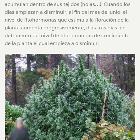
acumulan dentro de sus tejidos (hojas…). Cuando los
días empiezan a disminuir, al fin del mes de junio, el
nivel de fitohormonas que estimula la floración de la
planta aumenta progresivamente, días tras días, en
detrimento del nivel de fitohormonas de crecimiento
de la planta el cual empieza a disminuir.