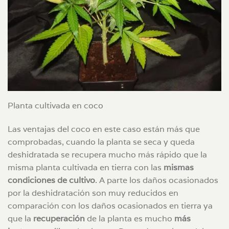
Planta cultivada en coco
Las ventajas del coco en este caso están más que
comprobadas, cuando la planta se seca y queda
deshidratada se recupera mucho más rápido que la
misma planta cultivada en tierra con las
mismas
condiciones de cultivo
. A parte los daños ocasionados
por la deshidratación son muy reducidos en
comparación con los daños ocasionados en tierra ya
que la
recuperación
de la planta es mucho
más