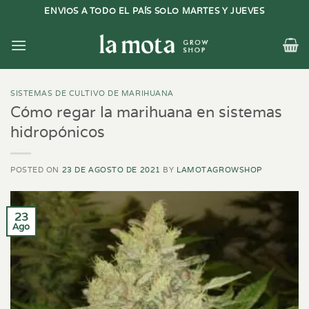
Saltar
ENVIOS A TODO EL PAÍS SOLO MARTES Y JUEVES
al
contenido
SISTEMAS DE CULTIVO DE MARIHUANA
Cómo regar la marihuana en sistemas
hidropónicos
POSTED ON
23 DE AGOSTO DE 2021
BY
LAMOTAGROWSHOP
23
Ago