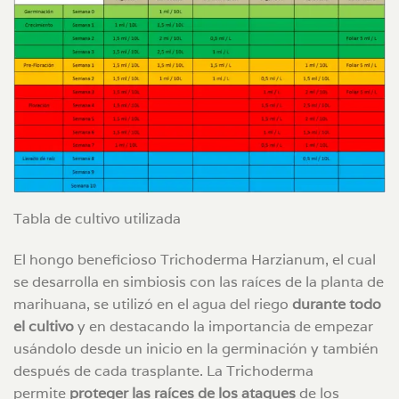
Tabla de cultivo utilizada
El hongo beneficioso Trichoderma Harzianum, el cual
se desarrolla en simbiosis con las raíces de la planta de
marihuana, se utilizó en el agua del riego
durante todo
el cultivo
y en destacando la importancia de empezar
usándolo desde un inicio en la germinación y también
después de cada trasplante. La Trichoderma
permite
proteger las raíces de los ataques
de los