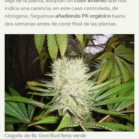
baja de la planta, adoptan un
color amarillo
que nos
indica una carencia, en este caso controlada, de
nitrógeno. Seguimos
añadiendo PK orgánico
hasta
dos semanas antes de corte final de las plantas.
Cogollo de Bc God Bud feno verde