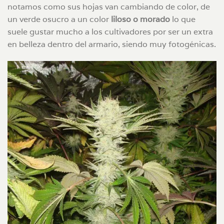
notamos como sus hojas van cambiando de color, de
un verde osucro a un color
liloso o morado
lo que
suele gustar mucho a los cultivadores por ser un extra
en belleza dentro del armario, siendo muy fotogénicas.