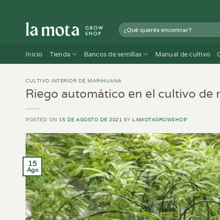
Saltar
al
Buscar
contenido
por:
Inicio
Tienda
Bancos de semillas
Manual de cultivo
CULTIVO INTERIOR DE MARIHUANA
Riego automático en el cultivo de
POSTED ON
15 DE AGOSTO DE 2021
BY
LAMOTAGROWSHOP
15
Ago