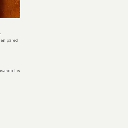
e
 en pared
usando los