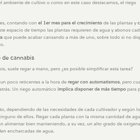
l ambiente de cultivo o como en este caso destacamos, el riego
ses, contando con
el 1er mes para el crecimiento
de las plantas y
este espacio de tiempo las plantas requieren de agua y abonos ca
va
que puede acabar cansando a más de uno, sobre todo si no
di
o.
o de cannabis
s, suele regar a mano, pero ¿es posible simplificar esta tarea?
un poco reticentes a la hora de
regar con automatismos
, pero c
 atrás. Un riego automático
implica disponer de más tiempo
para 
o, dependiendo de las necesidades de cada cultivador y según l
inguno de ellos. Regar cada planta con la misma cantidad de agu
an alimentar bien manteniendo, a su vez, un alto grado de oxigen
eden encharcadas de agua.