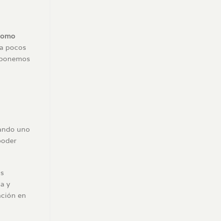
como
da pocos
sponemos
uando uno
poder
os
a y
ación en