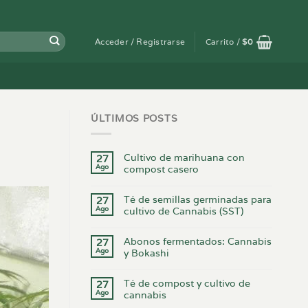
Acceder / Registrarse
Carrito /
$
0
ÚLTIMOS POSTS
Cultivo de marihuana con
27
Ago
compost casero
Té de semillas germinadas para
27
Ago
cultivo de Cannabis (SST)
Abonos fermentados: Cannabis
27
Ago
y Bokashi
Té de compost y cultivo de
27
Ago
cannabis