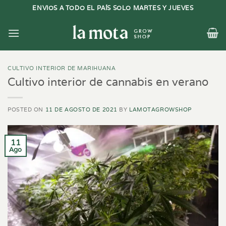
Saltar
ENVIOS A TODO EL PAÍS SOLO MARTES Y JUEVES
al
contenido
CULTIVO INTERIOR DE MARIHUANA
Cultivo interior de cannabis en verano
POSTED ON
11 DE AGOSTO DE 2021
BY
LAMOTAGROWSHOP
11
Ago