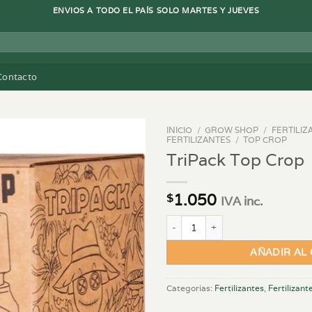
ENVIOS A TODO EL PAÍS SOLO MARTES Y JUEVES
Contacto
INICIO
/
GROW SHOP
/
FERTILIZ
FERTILIZANTES
/
TOP CROP
TriPack Top Crop
1.050
$
IVA inc.
TriPack Top Crop cantidad
AÑADIR AL
Categorías:
Fertilizantes
,
Fertilizant