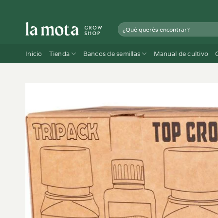
Saltar
al
Buscar
contenido
por:
Inicio
Tienda
Bancos de semillas
Manual de cultivo