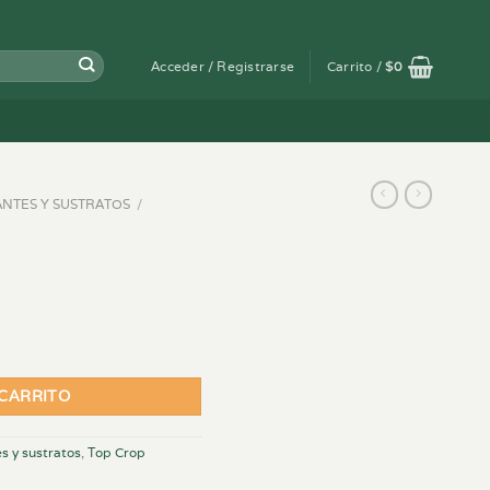
Acceder / Registrarse
Carrito /
$
0
ANTES Y SUSTRATOS
/
 CARRITO
es y sustratos
,
Top Crop