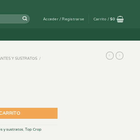
Acceder / Registrarse
Carrito /
$
0
ANTES Y SUSTRATOS
/
 CARRITO
es y sustratos
,
Top Crop