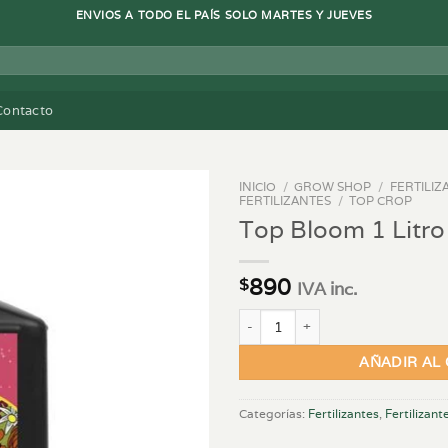
ENVIOS A TODO EL PAÍS SOLO MARTES Y JUEVES
Contacto
INICIO
/
GROW SHOP
/
FERTILIZ
FERTILIZANTES
/
TOP CROP
Top Bloom 1 Litro
890
$
IVA inc.
Top Bloom 1 Litro cantidad
AÑADIR AL
Categorías:
Fertilizantes
,
Fertilizant