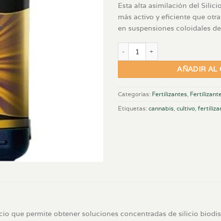
Esta alta asimilación del Sili
más activo y eficiente que ot
en suspensiones coloidales de 
Top Mass 250ml. Top Crop cantid
AÑADIR AL
Categorías:
Fertilizantes
,
Fertilizant
Etiquetas:
cannabis
,
cultivo
,
fertiliz
cio que permite obtener soluciones concentradas de silicio biodis