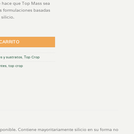
cio hace que Top Mass sea
ras formulaciones basadas
silicio.
ad
 CARRITO
es y sustratos
,
Top Crop
antes
,
top crop
ponible. Contiene mayoritariamente silicio en su forma no