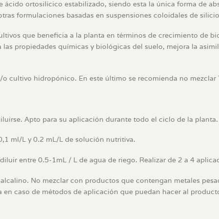
cido ortosilícico estabilizado, siendo esta la única forma de abso
otras formulaciones basadas en suspensiones coloidales de silicio
tivos que beneficia a la planta en términos de crecimiento de bi
 las propiedades químicas y biológicas del suelo, mejora la asimila
o y/o cultivo hidropónico. En este último se recomienda no mezclar
irse. Apto para su aplicación durante todo el ciclo de la planta.
0,1 ml/L y 0.2 mL/L de solución nutritiva.
 diluir entre 0.5-1mL / L de agua de riego. Realizar de 2 a 4 aplica
alcalino. No mezclar con productos que contengan metales pesad
a en caso de métodos de aplicación que puedan hacer al producto