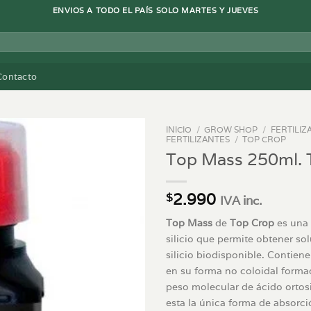
ENVIOS A TODO EL PAÍS SOLO MARTES Y JUEVES
Contacto
INICIO
/
GROW SHOP
/
FERTILIZ
FERTILIZANTES
/
TOP CROP
Top Mass 250ml. 
2.990
$
IVA inc.
Top Mass
de
Top Crop
es una 
silicio que permite obtener s
silicio biodisponible. Contiene
en su forma no coloidal forma
peso molecular de ácido ortosi
esta la única forma de absorció