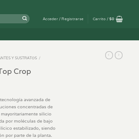
Acceder / Registrarse
Carrito /
$
0
ANTES Y SUSTRATOS
/
Top Crop
tecnología avanzada de
oluciones concentradas de
 mayoritariamente silicio
da por moléculas de bajo
lícico estabilizado, siendo
n por parte de la planta.