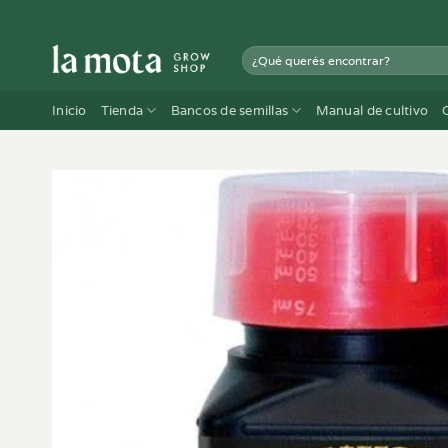
Saltar
al
Buscar
contenido
por:
Inicio
Tienda
Bancos de semillas
Manual de cultivo