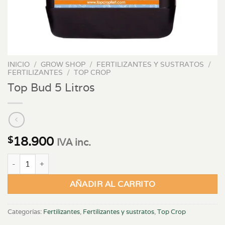
INICIO
/
GROW SHOP
/
FERTILIZANTES Y SUSTRATOS
/
FERTILIZANTES
/
TOP CROP
Top Bud 5 Litros
18.900
$
IVA inc.
Top Bud 5 Litros cantidad
AÑADIR AL CARRITO
Categorías:
Fertilizantes
,
Fertilizantes y sustratos
,
Top Crop