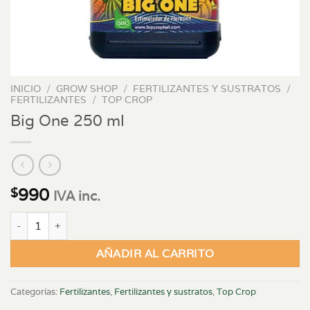
INICIO
/
GROW SHOP
/
FERTILIZANTES Y SUSTRATOS
/
FERTILIZANTES
/
TOP CROP
Big One 250 ml
990
$
IVA inc.
Big One 250 ml cantidad
AÑADIR AL CARRITO
Categorías:
Fertilizantes
,
Fertilizantes y sustratos
,
Top Crop