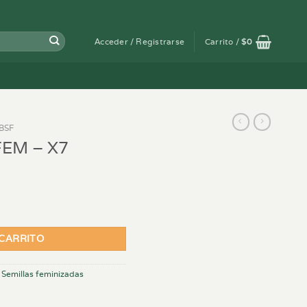
Acceder / Registrarse
Carrito /
$
0
BSF
FEM – X7
ad
 CARRITO
,
Semillas feminizadas