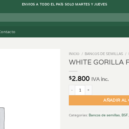
ENVIOS A TODO EL PAÍS SOLO MARTES Y JUEVES
Contacto
INICIO
/
BANCOS DE SEMILLAS
/
WHITE GORILLA 
2.800
$
IVA inc.
WHITE GORILLA FEM - X7 cantid
AÑADIR AL
Categorías:
Bancos de semillas
,
BSF