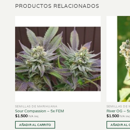
PRODUCTOS RELACIONADOS
SEMILLAS DE MARIHUANA
SEMILLAS DE
Sour Compassion – 5x FEM
River OG – 
$
1.500
$
1.500
IVA inc.
IVA inc
AÑADIR AL CARRITO
AÑADIR AL 