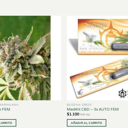
 MARIHUANA
BUDDHA SEEDS
5x FEM
MediKit CBD – 3x AUTO FEM
$
1.100
.
IVA inc.
CARRITO
AÑADIR AL CARRITO