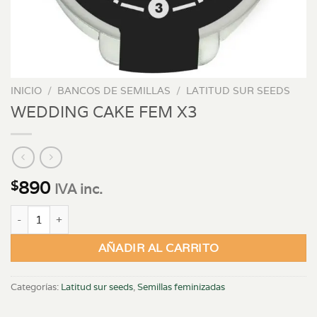
INICIO
/
BANCOS DE SEMILLAS
/
LATITUD SUR SEEDS
WEDDING CAKE FEM X3
890
$
IVA inc.
WEDDING CAKE FEM X3 cantidad
AÑADIR AL CARRITO
Categorías:
Latitud sur seeds
,
Semillas feminizadas