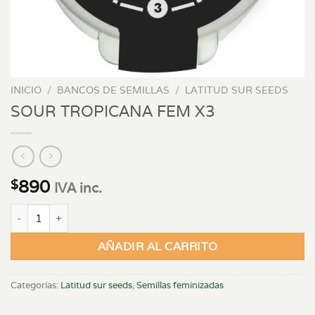
INICIO
/
BANCOS DE SEMILLAS
/
LATITUD SUR SEEDS
SOUR TROPICANA FEM X3
890
$
IVA inc.
SOUR TROPICANA FEM X3 cantidad
AÑADIR AL CARRITO
Categorías:
Latitud sur seeds
,
Semillas feminizadas