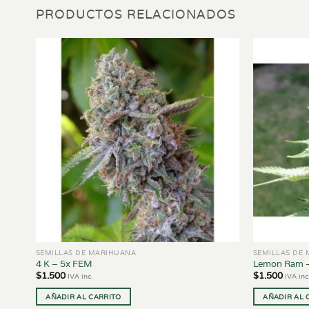
PRODUCTOS RELACIONADOS
SEMILLAS DE MARIHUANA
SEMILLAS DE
4 K – 5x FEM
Lemon Ram 
$
1.500
$
1.500
IVA inc.
IVA inc
AÑADIR AL CARRITO
AÑADIR AL 