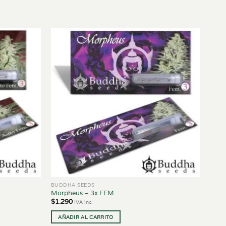
BUDDHA SEEDS
Morpheus – 3x FEM
$
1.290
IVA inc.
AÑADIR AL CARRITO