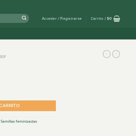
Acceder / Registrarse
Carrito /
$
0
BSF
 CARRITO
,
Semillas feminizadas