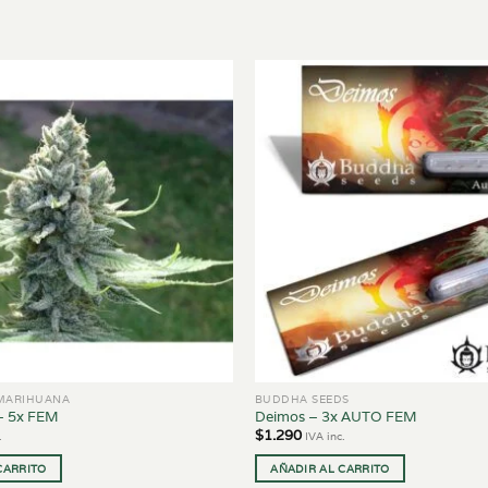
 MARIHUANA
BUDDHA SEEDS
– 5x FEM
Deimos – 3x AUTO FEM
$
1.290
.
IVA inc.
CARRITO
AÑADIR AL CARRITO