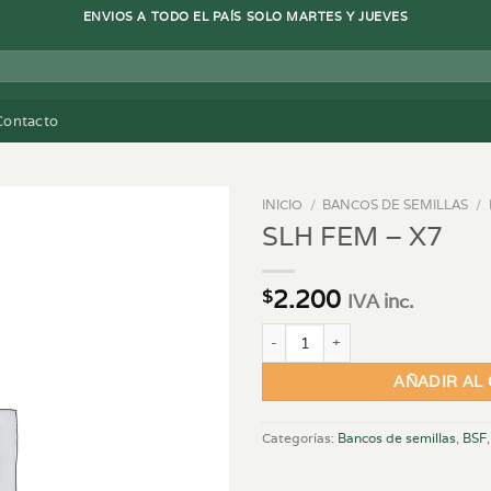
ENVIOS A TODO EL PAÍS SOLO MARTES Y JUEVES
Contacto
INICIO
/
BANCOS DE SEMILLAS
/
SLH FEM – X7
2.200
$
IVA inc.
SLH FEM - X7 cantidad
AÑADIR AL
Categorías:
Bancos de semillas
,
BSF