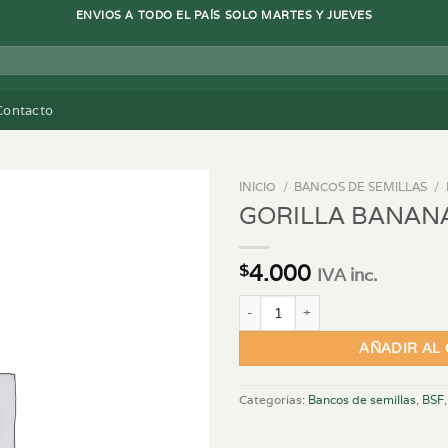
ENVIOS A TODO EL PAÍS SOLO MARTES Y JUEVES
Contacto
INICIO
/
BANCOS DE SEMILLAS
/
GORILLA BANANA
4.000
$
IVA inc.
GORILLA BANANA FEM - X12 can
AÑADIR AL
Categorías:
Bancos de semillas
,
BSF