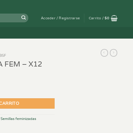
Acceder / Registrarse
Carrito /
$
0
BSF
 FEM – X12
tidad
 CARRITO
,
Semillas feminizadas