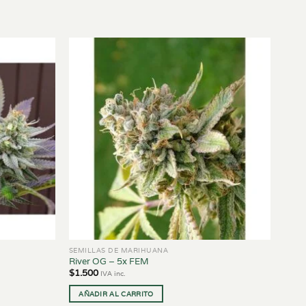
SEMILLAS DE MARIHUANA
River OG – 5x FEM
$
1.500
IVA inc.
AÑADIR AL CARRITO