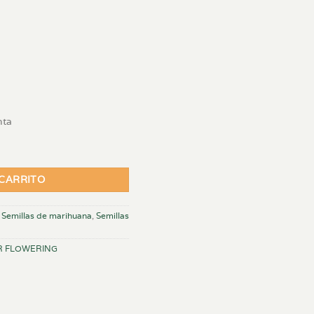
nta
OWERING) cantidad
 CARRITO
,
Semillas de marihuana
,
Semillas
R FLOWERING