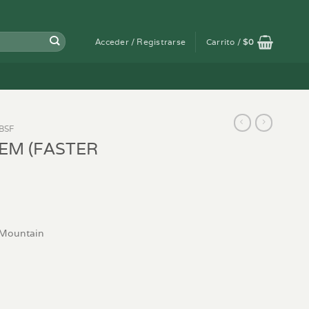
Acceder / Registrarse
Carrito /
$
0
BSF
FEM (FASTER
 Mountain