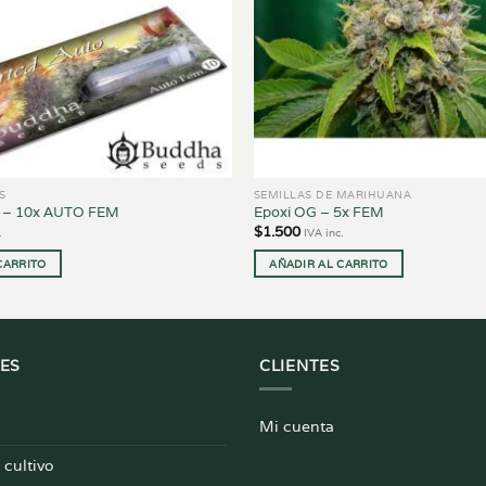
S
SEMILLAS DE MARIHUANA
x – 10x AUTO FEM
Epoxi OG – 5x FEM
$
1.500
.
IVA inc.
CARRITO
AÑADIR AL CARRITO
ES
CLIENTES
Mi cuenta
cultivo