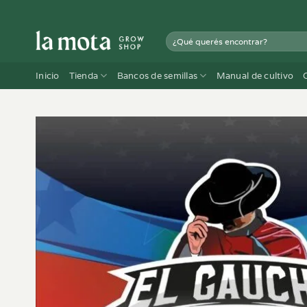
Saltar
al
Buscar
contenido
por:
Inicio
Tienda
Bancos de semillas
Manual de cultivo