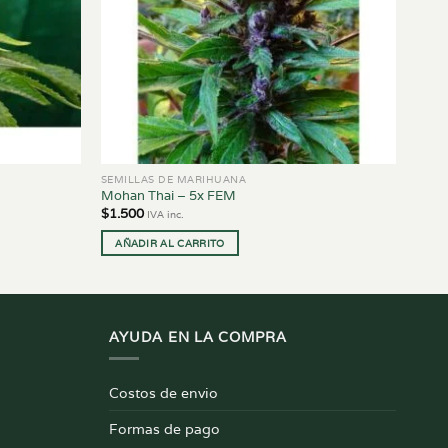
SEMILLAS DE MARIHUANA
Mohan Thai – 5x FEM
$
1.500
IVA inc.
AÑADIR AL CARRITO
AYUDA EN LA COMPRA
Costos de envio
Formas de pago