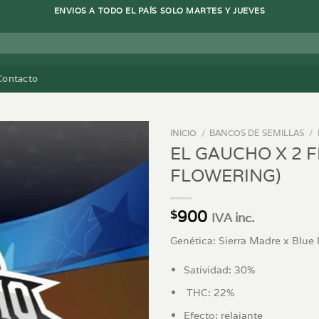
ENVIOS A TODO EL PAÍS SOLO MARTES Y JUEVES
Contacto
INICIO
/
BANCOS DE SEMILLAS
/
EL GAUCHO X 2 
FLOWERING)
900
$
IVA inc.
Genética: Sierra Madre x Blue
Satividad: 30%
THC: 22%
Efecto: relajante