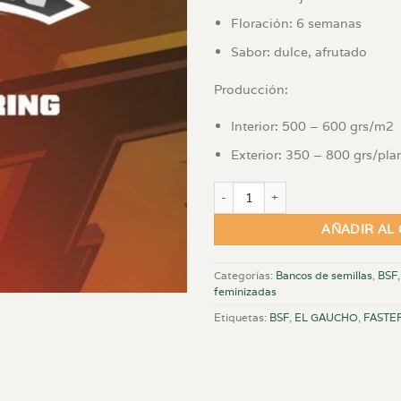
Floración: 6 semanas
Sabor: dulce, afrutado
Producción:
Interior: 500 – 600 grs/m2
Exterior: 350 – 800 grs/pla
EL GAUCHO X 2 FEM (FASTER FL
AÑADIR AL
Categorías:
Bancos de semillas
,
BSF
feminizadas
Etiquetas:
BSF
,
EL GAUCHO
,
FASTE