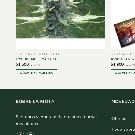
SEMILLAS DE MARIHUANA
BUDDHA SEED
Lemon Ram – 5x FEM
Assorted Mi
$
1.500
$
1.900
IVA inc.
IVA inc
AÑADIR AL CARRITO
AÑADIR AL 
SOBRE LA MOTA
NOVEDAD
Seguinos y enterate de nuestras últimas
Ofertas
novedades
Todo sobre 