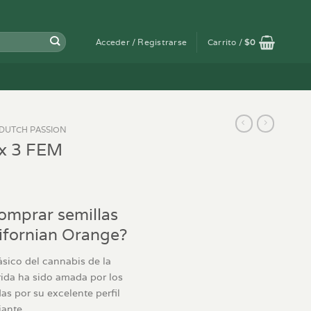
Acceder / Registrarse
Carrito /
$
0
DUTCH PASSION
 x 3 FEM
omprar semillas
ifornian Orange?
ásico del cannabis de la
brida ha sido amada por los
s por su excelente perfil
jante.