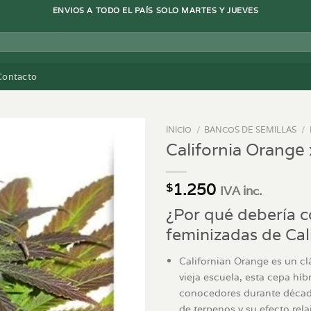
ENVIOS A TODO EL PAÍS SOLO MARTES Y JUEVES
Contacto
INICIO
/
BANCOS DE SEMILLAS
/
California Orange
1.250
$
IVA inc.
¿Por qué debería c
feminizadas de Cal
Californian Orange es un cl
vieja escuela, esta cepa hí
conocedores durante década
de terpenos y su efecto rela