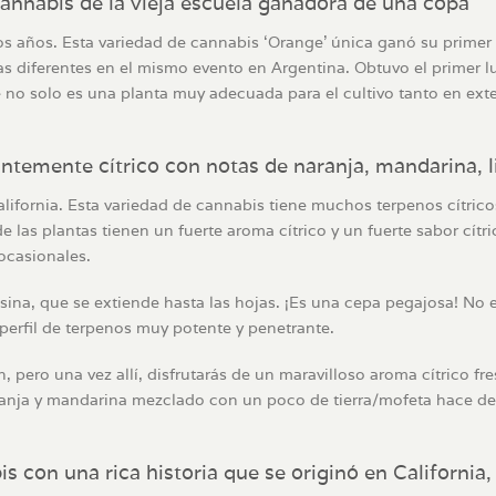
cannabis de la vieja escuela ganadora de una copa
os años. Esta variedad de cannabis ‘Orange’ única ganó su primer
diferentes en el mismo evento en Argentina. Obtuvo el primer lug
no solo es una planta muy adecuada para el cultivo tanto en exte
temente cítrico con notas de naranja, mandarina, li
alifornia. Esta variedad de cannabis tiene muchos terpenos cítric
e las plantas tienen un fuerte aroma cítrico y un fuerte sabor cí
 ocasionales.
ina, que se extiende hasta las hojas. ¡Es una cepa pegajosa! No 
perfil de terpenos muy potente y penetrante.
pero una vez allí, disfrutarás de un maravilloso aroma cítrico fr
ranja y mandarina mezclado con un poco de tierra/mofeta hace de
 con una rica historia que se originó en California,