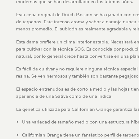
modernas que se han desarrollado en los últimos años.
Esta cepa original de Dutch Passion se ha ganado con crece
de terpenos. Este intenso aroma y sabor a naranja nunca t
menos promedio. El subidón es realmente agradable y relaj
Esta dama prefiere un clima interior estable. Necesitará 
para cultivar con la técnica SOG. Es conocida por produc
natural, por lo general crece hasta convertirse en una pl
Es fácil de cultivar y no requiere ninguna técnica especi
resina. Se ven hermosos y también son bastante pegajosos
El espacio entrenudos es de corto a medio y las hojas tie
apariencia de una Sativa como de una Indica.
La genética utilizada para Californian Orange garantiza la
Una variedad de tamaño medio con una estructura híbri
Californian Orange tiene un fantástico perfil de terpenos