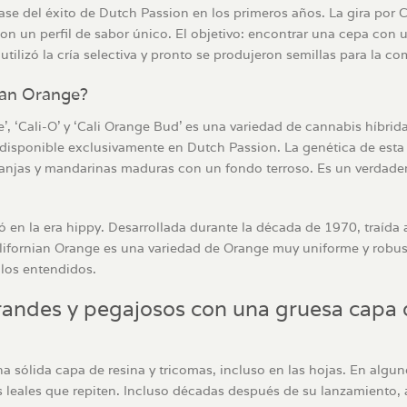
se del éxito de Dutch Passion en los primeros años. La gira por C
on un perfil de sabor único. El objetivo: encontrar una cepa con
tilizó la cría selectiva y pronto se produjeron semillas para la co
ian Orange?
 ‘Cali-O’ y ‘Cali Orange Bud’ es una variedad de cannabis híbrida 
disponible exclusivamente en Dutch Passion. La genética de esta v
anjas y mandarinas maduras con un fondo terroso. Es un verdader
nó en la era hippy. Desarrollada durante la década de 1970, traída
alifornian Orange es una variedad de Orange muy uniforme y robu
los entendidos.
randes y pegajosos con una gruesa capa d
a sólida capa de resina y tricomas, incluso en las hojas. En algun
s leales que repiten. Incluso décadas después de su lanzamiento, 