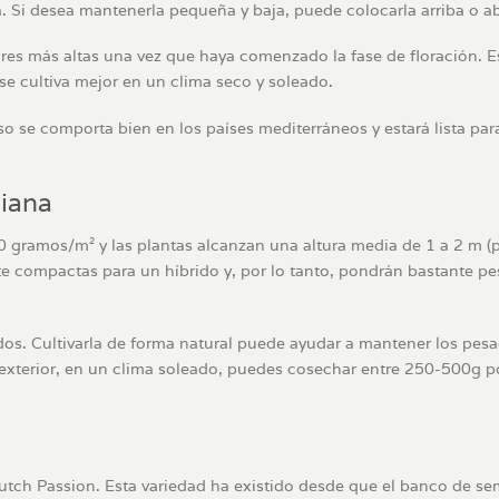
. Si desea mantenerla pequeña y baja, puede colocarla arriba o a
es más altas una vez que haya comenzado la fase de floración. Es
se cultiva mejor en un clima seco y soleado.
o se comporta bien en los países mediterráneos y estará lista para
niana
ramos/m² y las plantas alcanzan una altura media de 1 a 2 m (par
nte compactas para un híbrido y, por lo tanto, pondrán bastante pe
. Cultivarla de forma natural puede ayudar a mantener los pesados 
exterior, en un clima soleado, puedes cosechar entre 250-500g por
Dutch Passion. Esta variedad ha existido desde que el banco de se