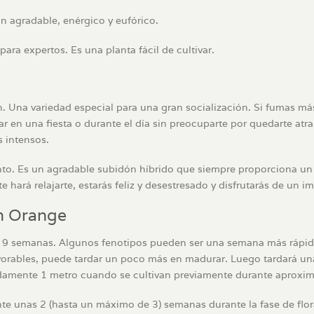
n agradable, enérgico y eufórico.
ara expertos. Es una planta fácil de cultivar.
. Una variedad especial para una gran socialización. Si fumas más,
r en una fiesta o durante el día sin preocuparte por quedarte at
s intensos.
nto. Es un agradable subidón híbrido que siempre proporciona un 
e hará relajarte, estarás feliz y desestresado y disfrutarás de un i
an Orange
e 9 semanas. Algunos fenotipos pueden ser una semana más rápid
esfavorables, puede tardar un poco más en madurar. Luego tardará
damente 1 metro cuando se cultivan previamente durante aprox
nte unas 2 (hasta un máximo de 3) semanas durante la fase de flo