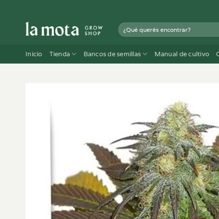
Saltar
al
Buscar
contenido
por:
Inicio
Tienda
Bancos de semillas
Manual de cultivo