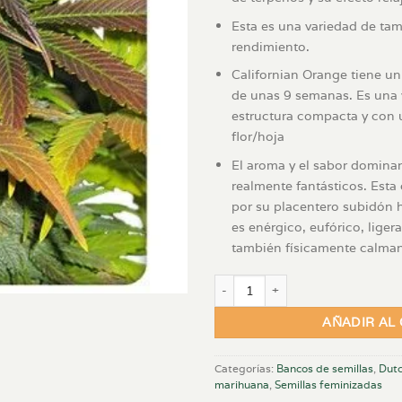
Esta es una variedad de ta
rendimiento.
Californian Orange tiene u
de unas 9 semanas. Es una 
estructura compacta y con 
flor/hoja
El aroma y el sabor domina
realmente fantásticos. Est
por su placentero subidón hí
es enérgico, eufórico, lige
también físicamente calman
California Orange x 3 FEM cantida
AÑADIR AL
Categorías:
Bancos de semillas
,
Dutc
marihuana
,
Semillas feminizadas