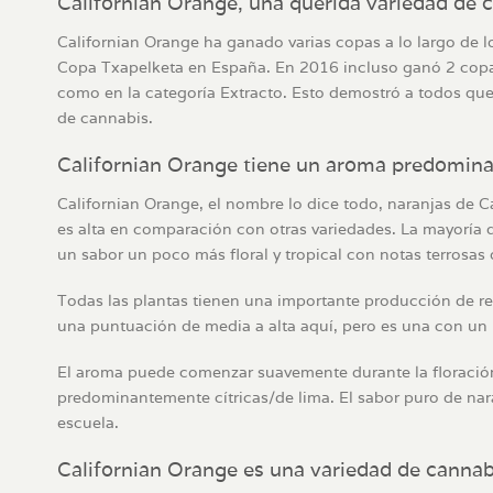
Californian Orange, una querida variedad de 
Californian Orange ha ganado varias copas a lo largo de l
Copa Txapelketa en España. En 2016 incluso ganó 2 copas 
como en la categoría Extracto. Esto demostró a todos que 
de cannabis.
Californian Orange tiene un aroma predominan
Californian Orange, el nombre lo dice todo, naranjas de C
es alta en comparación con otras variedades. La mayoría d
un sabor un poco más floral y tropical con notas terrosas
Todas las plantas tienen una importante producción de res
una puntuación de media a alta aquí, pero es una con un 
El aroma puede comenzar suavemente durante la floración, 
predominantemente cítricas/de lima. El sabor puro de na
escuela.
Californian Orange es una variedad de cannabis