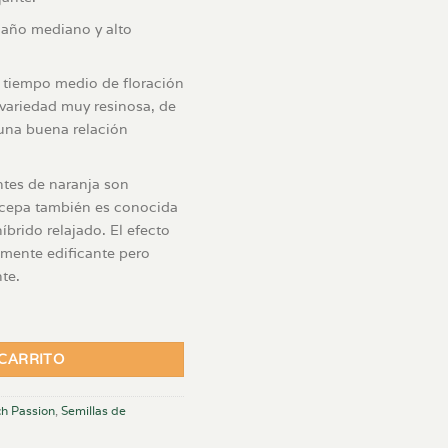
maño mediano y alto
n tiempo medio de floración
variedad muy resinosa, de
una buena relación
ntes de naranja son
a cepa también es conocida
brido relajado. El efecto
ramente edificante pero
te.
d
 CARRITO
h Passion
,
Semillas de