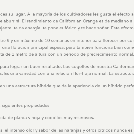
s su lugar. A la mayoría de los cultivadores les gusta el efecto an
e aburrirá. El rendimiento de Californian Orange es de mediano a 
ante, te da energía, te pone eufórico y te hace soñar. Este efect
entre 9 y un máximo de 10 semanas en interior para florecer por co
ir una floración principal espesa, pero también funciona bien co
anta de 1 metro de altura con un período de precrecimiento normal
al para lograr un buen resultado. Los cogollos de nuestra Califor
. Es una variedad con una relación flor-hoja normal. La estructu
nen una estructura híbrida que da la apariencia de un híbrido pe
s siguientes propiedades:
da de planta y hoja y cogollos muy resinosos.
, el intenso olor y sabor de las naranjas y otros cítricos nunca es