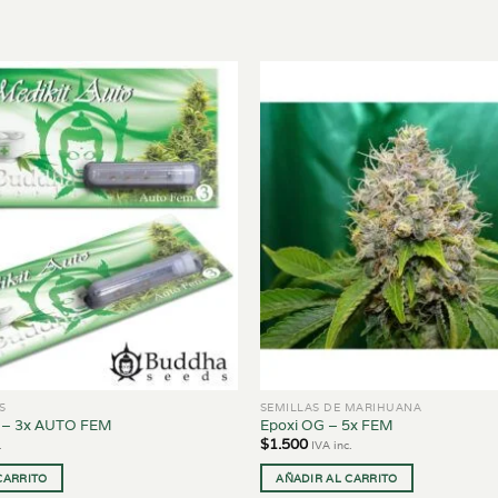
S
SEMILLAS DE MARIHUANA
 – 3x AUTO FEM
Epoxi OG – 5x FEM
$
1.500
.
IVA inc.
CARRITO
AÑADIR AL CARRITO