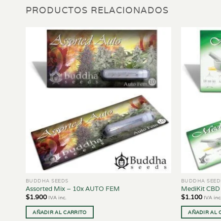
PRODUCTOS RELACIONADOS
BUDDHA SEEDS
BUDDHA SEED
Assorted Mix – 10x AUTO FEM
MediKit CBD
$
1.900
$
1.100
IVA inc.
IVA inc
AÑADIR AL CARRITO
AÑADIR AL 