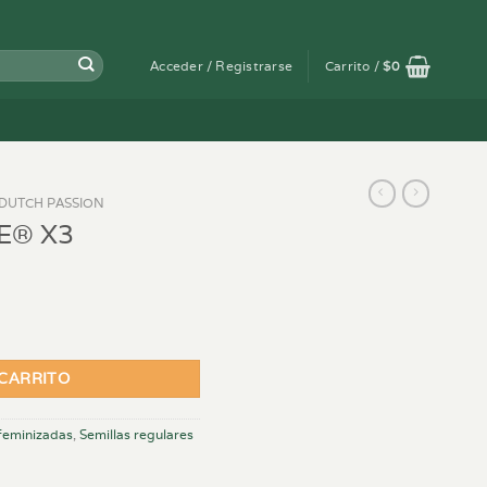
Acceder / Registrarse
Carrito /
$
0
DUTCH PASSION
E® X3
 CARRITO
 feminizadas
,
Semillas regulares