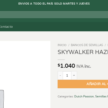
ENVIOS A TODO EL PAÍS SOLO MARTES Y JUEVES
Contacto
INICIO
/
BANCOS DE SEMILLAS
/
SKYWALKER HAZ
1.040
$
IVA inc.
SKYWALKER HAZE® X3 cantidad
AÑADIR AL
Categorías:
Dutch Passion
,
Semillas