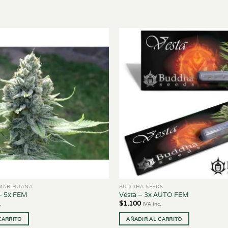
 MARIHUANA
BUDDHA SEEDS
– 5x FEM
Vesta – 3x AUTO FEM
$
1.100
.
IVA inc.
CARRITO
AÑADIR AL CARRITO