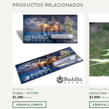
PRODUCTOS RELACIONADOS
BUDDHA SEEDS
SEMILLAS DE
Kraken – 3x FEM
Lemon Ram 
$
1.290
$
1.500
IVA inc.
IVA inc
AÑADIR AL CARRITO
AÑADIR AL 