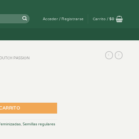
Acceder / Registrarse
Carrito /
$
0
DUTCH PASSION
 CARRITO
 feminizadas
,
Semillas regulares