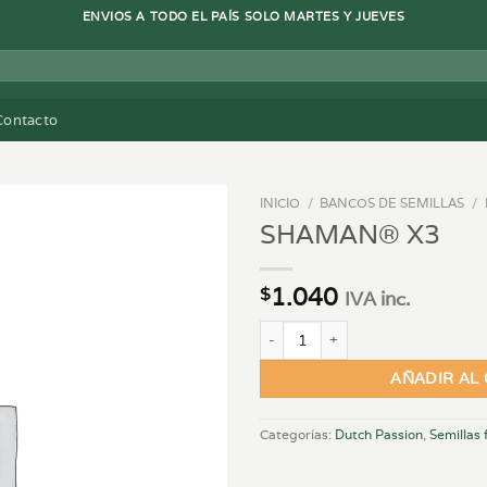
ENVIOS A TODO EL PAÍS SOLO MARTES Y JUEVES
Contacto
INICIO
/
BANCOS DE SEMILLAS
/
SHAMAN® X3
1.040
$
IVA inc.
SHAMAN® X3 cantidad
AÑADIR AL
Categorías:
Dutch Passion
,
Semillas