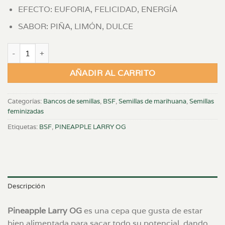
EFECTO: EUFORIA, FELICIDAD, ENERGÍA
SABOR: PIÑA, LIMÓN, DULCE
PINEAPPLE LARRY OG X 2 FEM cantidad
AÑADIR AL CARRITO
Categorías:
Bancos de semillas
,
BSF
,
Semillas de marihuana
,
Semillas
feminizadas
Etiquetas:
BSF
,
PINEAPPLE LARRY OG
Descripción
Pineapple Larry OG
es una cepa que gusta de estar
bien alimentada para sacar todo su potencial, dando