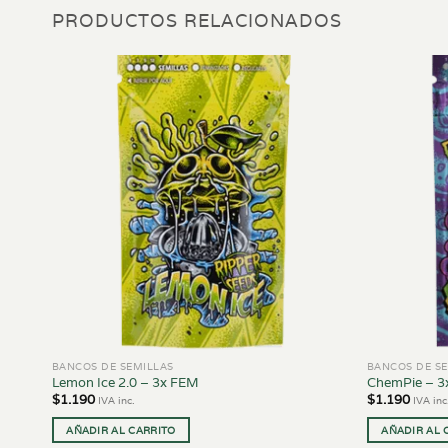
PRODUCTOS RELACIONADOS
BANCOS DE SEMILLAS
BANCOS DE SE
.
Lemon Ice 2.0 – 3x FEM
ChemPie – 3
$
1.190
$
1.190
IVA inc.
IVA inc
AÑADIR AL CARRITO
AÑADIR AL 