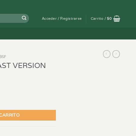
Acceder / Registrarse
Carrito /
$
0
BSF
AST VERSION
- X7 cantidad
 CARRITO