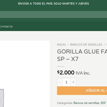
ENVIOS A TODO EL PAÍS SOLO MARTES Y JUEVES
Contacto
INICIO
/
BANCOS DE SEMILLAS
/
GORILLA GLUE F
SP – X7
2.000
$
IVA inc.
GORILLA GLUE FAST VERSION SP 
AÑADIR AL
Categorías:
Bancos de semillas
,
BSF