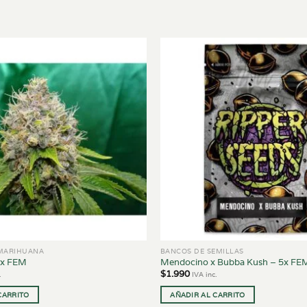
 MARIHUANA
BANCOS DE SEMILLAS
5x FEM
Mendocino x Bubba Kush – 5x FEM
$
1.990
.
IVA inc.
CARRITO
AÑADIR AL CARRITO