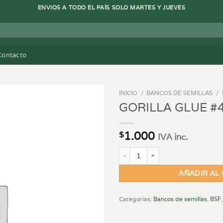
ENVIOS A TODO EL PAÍS SOLO MARTES Y JUEVES
Contacto
INICIO
/
BANCOS DE SEMILLAS
/
GORILLA GLUE #4
1.000
$
IVA inc.
GORILLA GLUE #4 FEM - X2 canti
AÑADIR AL
Categorías:
Bancos de semillas
,
BSF