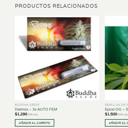
PRODUCTOS RELACIONADOS
BUDDHA SEEDS
SEMILLAS DE
Deimos – 3x AUTO FEM
Epoxi OG – 
$
1.290
$
1.500
IVA inc.
IVA inc
AÑADIR AL CARRITO
AÑADIR AL 