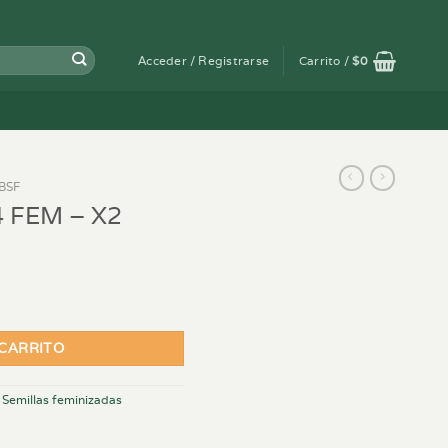
Acceder / Registrarse
Carrito /
$
0
BSF
 FEM – X2
dad
 CARRITO
,
Semillas feminizadas