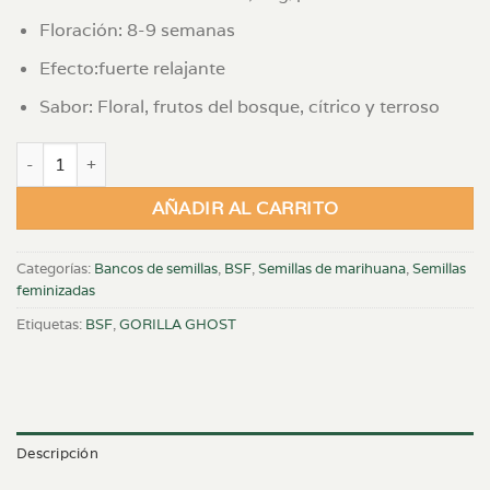
Floración: 8-9 semanas
Efecto:fuerte relajante
Sabor: Floral, frutos del bosque, cítrico y terroso
GORILLA GHOST X 2 FEM cantidad
AÑADIR AL CARRITO
Categorías:
Bancos de semillas
,
BSF
,
Semillas de marihuana
,
Semillas
feminizadas
Etiquetas:
BSF
,
GORILLA GHOST
Descripción