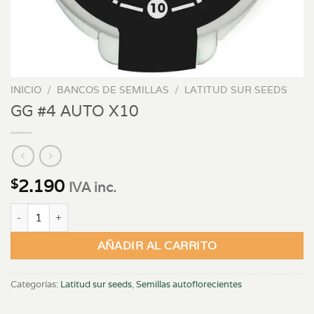
INICIO
/
BANCOS DE SEMILLAS
/
LATITUD SUR SEEDS
GG #4 AUTO X10
2.190
$
IVA inc.
GG #4 AUTO X10 cantidad
AÑADIR AL CARRITO
Categorías:
Latitud sur seeds
,
Semillas autoflorecientes