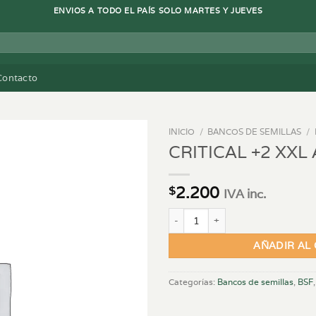
ENVIOS A TODO EL PAÍS SOLO MARTES Y JUEVES
Contacto
INICIO
/
BANCOS DE SEMILLAS
/
CRITICAL +2 XXL
2.200
$
IVA inc.
CRITICAL +2 XXL AUTO - X7 canti
AÑADIR AL
Categorías:
Bancos de semillas
,
BSF