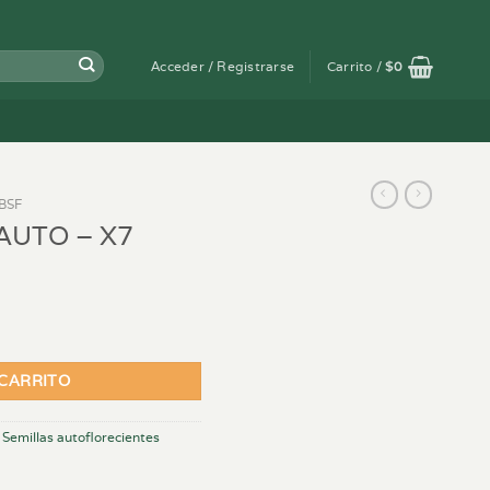
Acceder / Registrarse
Carrito /
$
0
BSF
 AUTO – X7
dad
 CARRITO
,
Semillas autoflorecientes