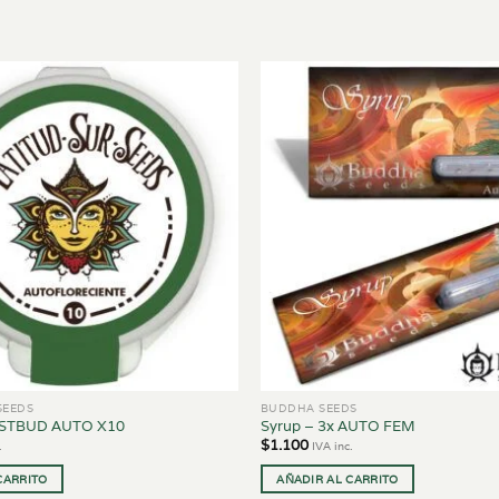
SEEDS
BUDDHA SEEDS
ASTBUD AUTO X10
Syrup – 3x AUTO FEM
$
1.100
.
IVA inc.
CARRITO
AÑADIR AL CARRITO