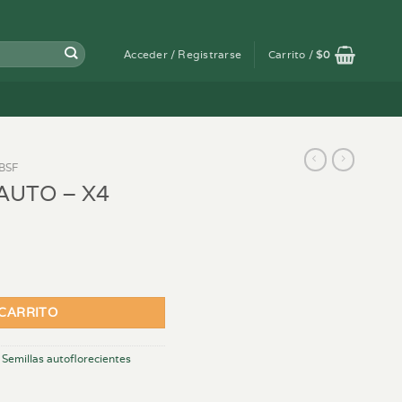
Acceder / Registrarse
Carrito /
$
0
BSF
 AUTO – X4
dad
 CARRITO
,
Semillas autoflorecientes