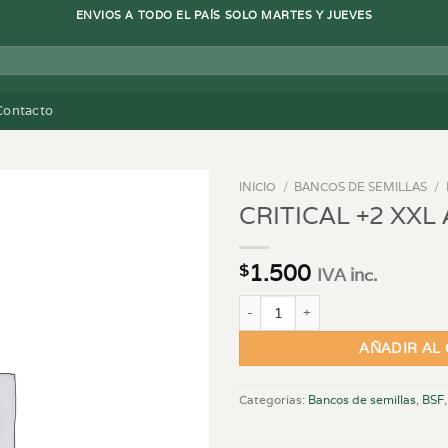
ENVIOS A TODO EL PAÍS SOLO MARTES Y JUEVES
Contacto
INICIO
/
BANCOS DE SEMILLAS
/
CRITICAL +2 XXL
1.500
$
IVA inc.
CRITICAL +2 XXL AUTO - X4 canti
AÑADIR AL
Categorías:
Bancos de semillas
,
BSF