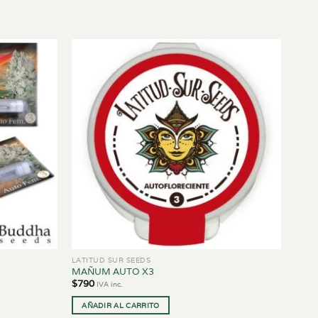
LATITUD SUR SEEDS
MAÑUM AUTO X3
$
790
IVA inc.
AÑADIR AL CARRITO