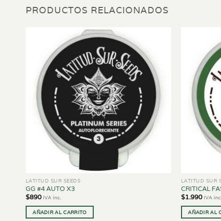
PRODUCTOS RELACIONADOS
LATITUD SUR SEEDS
LATITUD SUR 
GG #4 AUTO X3
CRITICAL F
$
890
$
1.990
IVA inc.
IVA inc
AÑADIR AL CARRITO
AÑADIR AL 