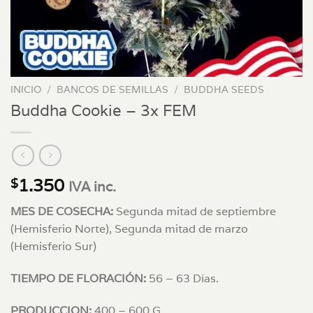
INICIO
/
BANCOS DE SEMILLAS
/
BUDDHA SEEDS
Buddha Cookie – 3x FEM
1.350
$
IVA inc.
MES DE COSECHA:
Segunda mitad de septiembre
(Hemisferio Norte), Segunda mitad de marzo
(Hemisferio Sur)
TIEMPO DE FLORACIÓN:
56 – 63 Días.
PRODUCCION:
400 – 600 G