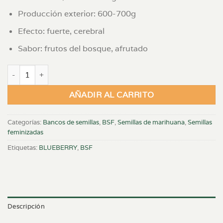
Producción exterior: 600-700g
Efecto: fuerte, cerebral
Sabor: frutos del bosque, afrutado
BLUEBERRY X 4 FEM cantidad
AÑADIR AL CARRITO
Categorías:
Bancos de semillas
,
BSF
,
Semillas de marihuana
,
Semillas
feminizadas
Etiquetas:
BLUEBERRY
,
BSF
Descripción